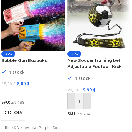
-47%
-50%
Bubble Gun Bazooka
New Soccer training belt
Adjustable Football Kick
In stock
Trainer Soccer Ball Solo
In stock
Practice Training Equipment
8,00
$
15,00
$
Soccer Trainer
9,99
$
20,00
$
Select Options
SKU:
ZN-138
Add To Cart
COLOR
SKU:
ZN-294
Blue & Yellow
,
Lilac Purple
,
Soft