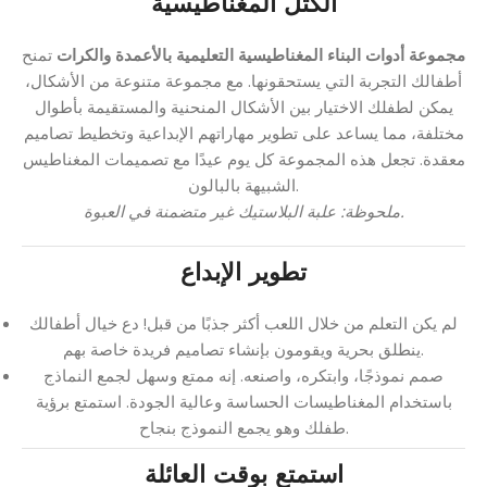
الكتل المغناطيسية
مجموعة أدوات البناء المغناطيسية التعليمية بالأعمدة والكرات
تمنح
أطفالك التجربة التي يستحقونها. مع مجموعة متنوعة من الأشكال،
يمكن لطفلك الاختيار بين الأشكال المنحنية والمستقيمة بأطوال
مختلفة، مما يساعد على تطوير مهاراتهم الإبداعية وتخطيط تصاميم
معقدة. تجعل هذه المجموعة كل يوم عيدًا مع تصميمات المغناطيس
الشبيهة بالبالون.
ملحوظة: علبة البلاستيك غير متضمنة في العبوة.
تطوير الإبداع
لم يكن التعلم من خلال اللعب أكثر جذبًا من قبل! دع خيال أطفالك
ينطلق بحرية ويقومون بإنشاء تصاميم فريدة خاصة بهم.
صمم نموذجًا، وابتكره، واصنعه. إنه ممتع وسهل لجمع النماذج
باستخدام المغناطيسات الحساسة وعالية الجودة. استمتع برؤية
طفلك وهو يجمع النموذج بنجاح.
استمتع بوقت العائلة